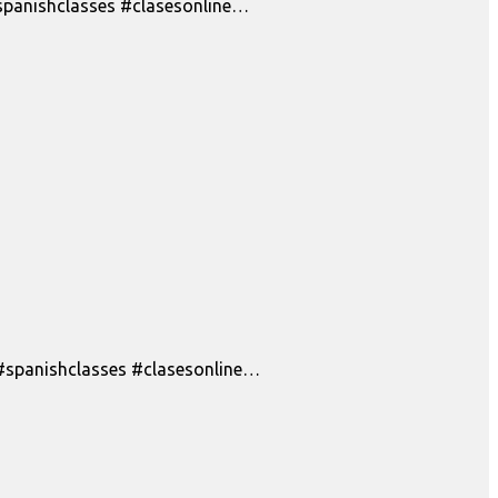
#spanishclasses #clasesonline…
 #spanishclasses #clasesonline…