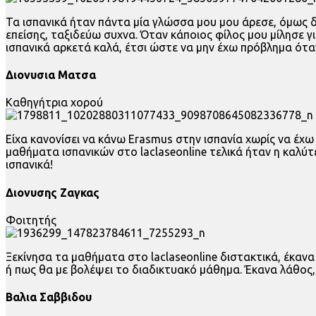
Τα ισπανικά ήταν πάντα μία γλώσσα μου μου άρεσε, όμως 
επείσης, ταξιδεύω συχνα. Όταν κάποιος φίλος μου μίλησε γ
ισπανικά αρκετά καλά, έτσι ώστε να μην έχω πρόβλημα ότ
Διονυσια Ματσα
Καθηγήτρια χορού
Είχα κανονίσει να κάνω Erasmus στην ισπανία χωρίς να έχω
μαθήματα ισπανικών στο laclaseonline τελικά ήταν η καλύτ
ισπανικά!
Διονυσης Ζαγκας
Φοιτητής
Ξεκίνησα τα μαθήματα στο laclaseonline διστακτικά, έκαν
ή πως θα με βολέψει το διαδικτυακό μάθημα. Έκανα λάθος, 
Βαλια Σαββιδου