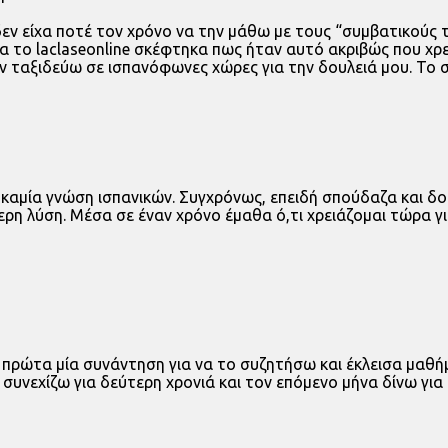
δεν είχα ποτέ τον χρόνο να την μάθω με τους “συμβατικούς
ια το laclaseonline σκέφτηκα πως ήταν αυτό ακριβώς που χρ
αν ταξιδεύω σε ισπανόφωνες χώρες για την δουλειά μου. Το
 καμία γνώση ισπανικών. Συγχρόνως, επειδή σπούδαζα και δο
ερη λύση. Μέσα σε έναν χρόνο έμαθα ό,τι χρειάζομαι τώρα γ
α πρώτα μία συνάντηση για να το συζητήσω και έκλεισα μαθ
συνεχίζω για δεύτερη χρονιά και τον επόμενο μήνα δίνω για