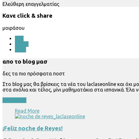
Ελεύθερη επαγγελματίας
Κανε click & share
μοιράσου
Like
Tweet
Pin it
απο το blog μασ
δες τα πιο πρόσφατα ποστ
Στο blog μας θα βρίσκεις τα νέα του laclaseonline και όχ
στα σχόλια και τέλος, μίνι μαθηματάκια στα ισπανικά. Έλα 
Go to blog
Read More
¡Feliz noche de Reyes!