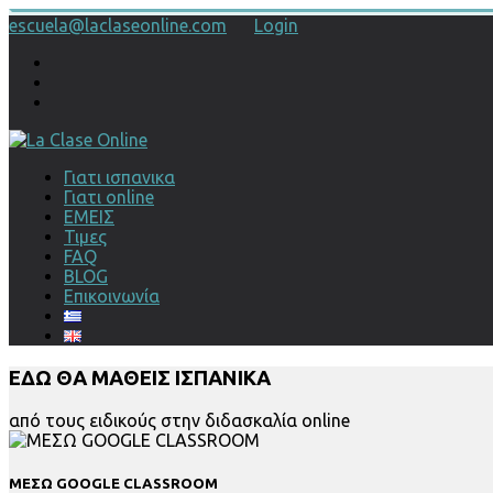
escuela@laclaseonline.com
Login
Γιατι ισπανικα
Γιατι online
ΕΜΕΙΣ
Τιμες
FAQ
BLOG
Επικοινωνία
ΕΔΩ ΘΑ ΜΑΘΕΙΣ ΙΣΠΑΝΙΚΑ
από τους ειδικούς στην διδασκαλία online
ΜΕΣΩ GOOGLE CLASSROOM