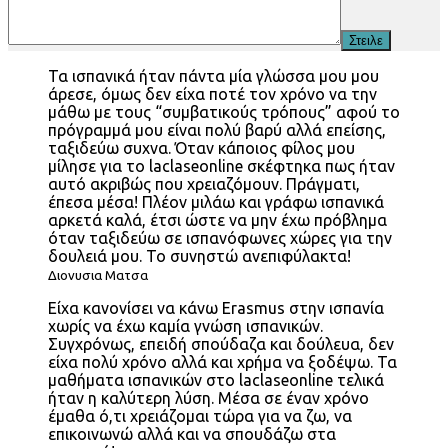
Τα ισπανικά ήταν πάντα μία γλώσσα μου μου
άρεσε, όμως δεν είχα ποτέ τον χρόνο να την
μάθω με τους “συμβατικούς τρόπους” αφού το
πρόγραμμά μου είναι πολύ βαρύ αλλά επείσης,
ταξιδεύω συχνα. Όταν κάποιος φίλος μου
μίλησε για το laclaseonline σκέφτηκα πως ήταν
αυτό ακριβώς που χρειαζόμουν. Πράγματι,
έπεσα μέσα! Πλέον μιλάω και γράφω ισπανικά
αρκετά καλά, έτσι ώστε να μην έχω πρόβλημα
όταν ταξιδεύω σε ισπανόφωνες χώρες για την
δουλειά μου. Το συνηστώ ανεπιφύλακτα!
Διονυσια Ματσα
Είχα κανονίσει να κάνω Erasmus στην ισπανία
χωρίς να έχω καμία γνώση ισπανικών.
Συγχρόνως, επειδή σπούδαζα και δούλευα, δεν
είχα πολύ χρόνο αλλά και χρήμα να ξοδέψω. Τα
μαθήματα ισπανικών στο laclaseonline τελικά
ήταν η καλύτερη λύση. Μέσα σε έναν χρόνο
έμαθα ό,τι χρειάζομαι τώρα για να ζω, να
επικοινωνώ αλλά και να σπουδάζω στα