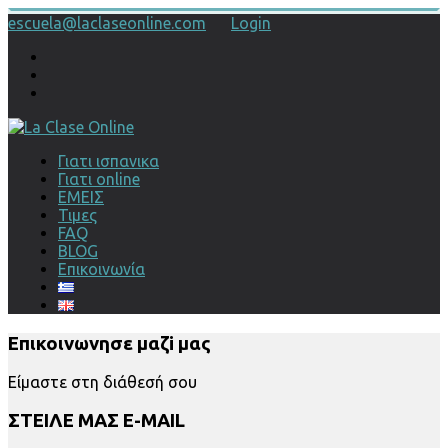
escuela@laclaseonline.com
Login
Γιατι ισπανικα
Γιατι online
ΕΜΕΙΣ
Τιμες
FAQ
BLOG
Επικοινωνία
Επικοινωνησε μαζi μας
Είμαστε στη διάθεσή σου
ΣΤΕΙΛΕ ΜΑΣ E-MAIL