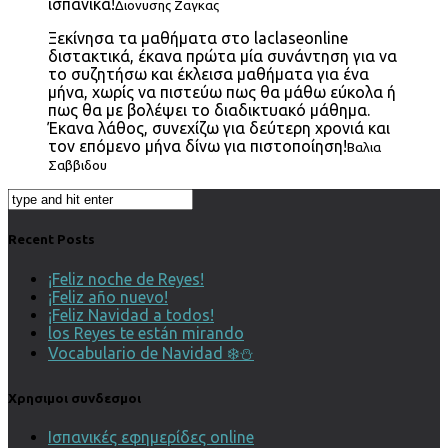
ισπανικά!
Διονυσης Ζαγκας
Ξεκίνησα τα μαθήματα στο laclaseonline
διστακτικά, έκανα πρώτα μία συνάντηση για να
το συζητήσω και έκλεισα μαθήματα για ένα
μήνα, χωρίς να πιστεύω πως θα μάθω εύκολα ή
πως θα με βολέψει το διαδικτυακό μάθημα.
Έκανα λάθος, συνεχίζω για δεύτερη χρονιά και
τον επόμενο μήνα δίνω για πιστοποίηση!
Βαλια
Σαββιδου
Recent Posts
¡Feliz noche de Reyes!
¡Feliz año nuevo!
¡Feliz Navidad a todos!
los Reyes te están mirando
Vocabulario de Navidad ❄️⛄️
Χρησιμοι συνδεσμοι
Ισπανικές εφημερίδες online