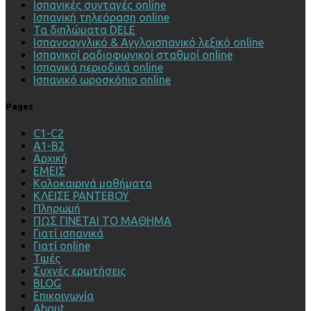
Ισπανικές συνταγές online
Ισπανική τηλεόραση online
Τα διπλώματα DELE
Ισπανοαγγλικό & Αγγλοισπανικό λεξικό online
Ισπανικοί ραδιοφωνικοί σταθμοί online
Ισπανικά περιοδικά online
Ισπανικό ωροσκόπιο online
Pages
C1-C2
Α1-Β2
Αρχική
ΕΜΕΙΣ
Καλοκαιρινά μαθήματα
ΚΛΕΙΣΕ ΡΑΝΤΕΒΟΥ
Πληρωμή
ΠΩΣ ΓΙΝΕΤΑΙ ΤΟ ΜΑΘΗΜΑ
Γιατί ισπανικά
Γιατί online
Τιμές
Συχνές ερωτήσεις
BLOG
Επικοινωνία
About